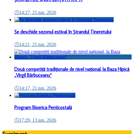
🕔
14:27, 21.iun. 2026
Se deschide sezonul estival în Ștrandul Tineretului
🕔
14:21, 21.iun. 2026
Două competiții tradiționale de nivel național, la Baza Hipică
„Virgil Bărbuceanu“
🕔
14:17, 21.iun. 2026
Program Biserica Penticostală
🕔
17:29, 13.iun. 2026
Eveniment