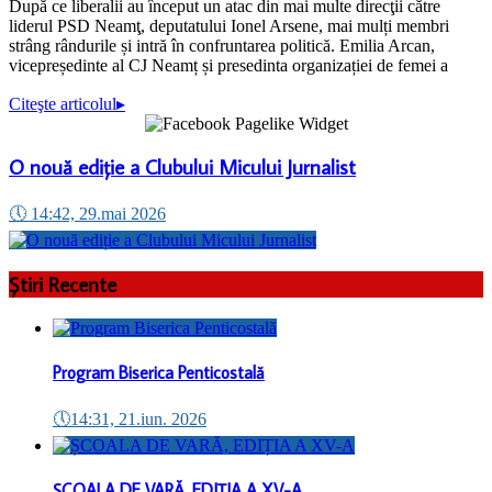
După ce liberalii au început un atac din mai multe direcţii către
liderul PSD Neamţ, deputatului Ionel Arsene, mai mulți membri
strâng rândurile și intră în confruntarea politică. Emilia Arcan,
vicepreședinte al CJ Neamț și presedinta organizației de femei a
Citeşte articolul
▸
O nouă ediție a Clubului Micului Jurnalist
🕔
14:42, 29.mai 2026
Știri Recente
Program Biserica Penticostală
🕔
14:31, 21.iun. 2026
ȘCOALA DE VARĂ, EDIȚIA A XV-A