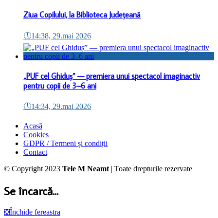
Ziua Copilului, la Biblioteca Județeană
🕔
14:38, 29.mai 2026
„PUF cel Ghiduș” — premiera unui spectacol imaginactiv
pentru copii de 3–6 ani
🕔
14:34, 29.mai 2026
Acasă
Cookies
GDPR / Termeni și condiții
Contact
© Copyright 2023
Tele M Neamt
| Toate drepturile rezervate
Se încarcă...
❎
Închide fereastra