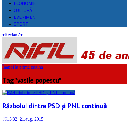
ECONOMIE
CULTURĂ
EVENIMENT
SPORT
▾
Reclamă
▾
Înapoi la prima pagina
Tag "vasile popescu"
Războiul dintre PSD și PNL continuă
🕔
13:32, 21.aug. 2015