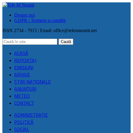
Despre noi
GDPR / Termeni și condiții
ISSN 2734 - 7915 | Email:
office@telemneamt.net
ACASĂ
REPORTAJ
EMISIUNI
ARHIVE
ŞTIRI NAŢIONALE
ANUNȚURI
METEO
CONTACT
ADMINISTRAȚIE
POLITICĂ
SOCIAL