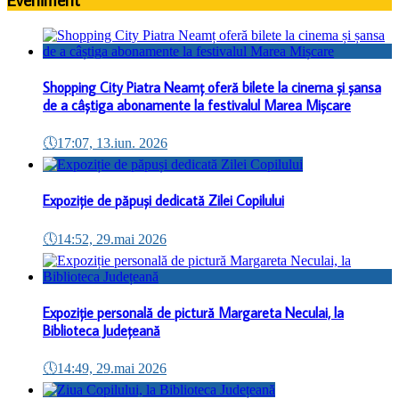
Shopping City Piatra Neamț oferă bilete la cinema și șansa
de a câștiga abonamente la festivalul Marea Mișcare
🕔
17:07, 13.iun. 2026
Expoziție de păpuși dedicată Zilei Copilului
🕔
14:52, 29.mai 2026
Expoziție personală de pictură Margareta Neculai, la
Biblioteca Județeană
🕔
14:49, 29.mai 2026