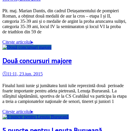
Plt. maj. Marian Dantis, din cadrul Detașamentului de pompieri
Roman, a obținut două medalii de aur la cros – etapa I și II,
categoria 35-39 ani și o medalie de argint la proba aruncarea suliței,
categoria 35-39 ani, locul IV la semimaraton și locul VI la proba
de triathlon din 59 de
Citeşte articolul
▸
Două concursuri majore
🕔
11:11, 23.iun. 2015
Finalul lunii iunie şi jumătatea lunii iulie reprezintă două perioade
foarte importante pentru atleta pietreană, Lenuţa Burueană. La
sfârşitul săptămânii, sportiva de la CS Ceahlăul va participa la etapa
a treia a campionatelor naţionale de senori, tineret şi juniori 1
Citeşte articolul
▸
5 puncte pentru Lenuţa Burueană