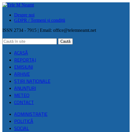
Despre noi
GDPR / Termeni și condiții
ISSN 2734 - 7915 | Email:
office@telemneamt.net
ACASĂ
REPORTAJ
EMISIUNI
ARHIVE
ŞTIRI NAŢIONALE
ANUNȚURI
METEO
CONTACT
ADMINISTRAȚIE
POLITICĂ
SOCIAL