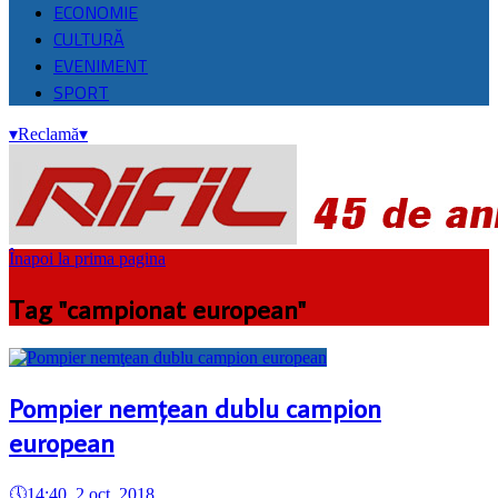
ECONOMIE
CULTURĂ
EVENIMENT
SPORT
▾
Reclamă
▾
Înapoi la prima pagina
Tag "campionat european"
Pompier nemţean dublu campion
european
🕔
14:40, 2.oct. 2018