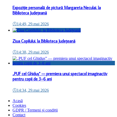
Expoziție personală de pictură Margareta Neculai, la
Biblioteca Județeană
🕔
14:49, 29.mai 2026
Ziua Copilului, la Biblioteca Județeană
🕔
14:38, 29.mai 2026
„PUF cel Ghiduș” — premiera unui spectacol imaginactiv
pentru copii de 3–6 ani
🕔
14:34, 29.mai 2026
Acasă
Cookies
GDPR / Termeni și condiții
Contact