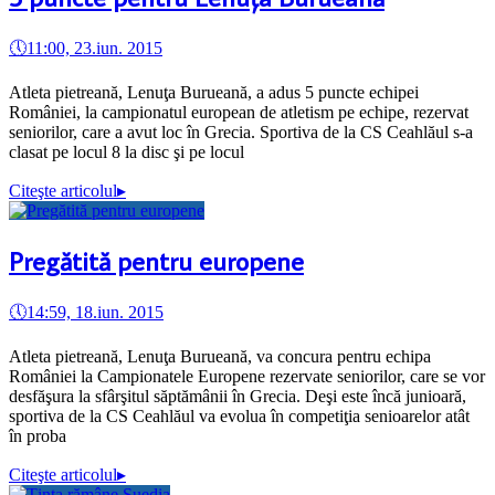
🕔
11:00, 23.iun. 2015
Atleta pietreană, Lenuţa Burueană, a adus 5 puncte echipei
României, la campionatul european de atletism pe echipe, rezervat
seniorilor, care a avut loc în Grecia. Sportiva de la CS Ceahlăul s-a
clasat pe locul 8 la disc şi pe locul
Citeşte articolul
▸
Pregătită pentru europene
🕔
14:59, 18.iun. 2015
Atleta pietreană, Lenuţa Burueană, va concura pentru echipa
României la Campionatele Europene rezervate seniorilor, care se vor
desfăşura la sfârşitul săptămânii în Grecia. Deşi este încă junioară,
sportiva de la CS Ceahlăul va evolua în competiţia senioarelor atât
în proba
Citeşte articolul
▸