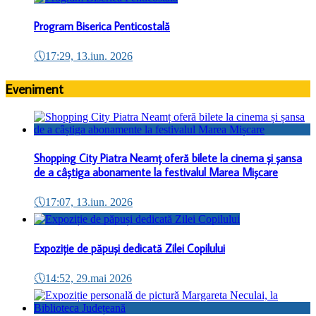
Program Biserica Penticostală
🕔
17:29, 13.iun. 2026
Eveniment
Shopping City Piatra Neamț oferă bilete la cinema și șansa
de a câștiga abonamente la festivalul Marea Mișcare
🕔
17:07, 13.iun. 2026
Expoziție de păpuși dedicată Zilei Copilului
🕔
14:52, 29.mai 2026