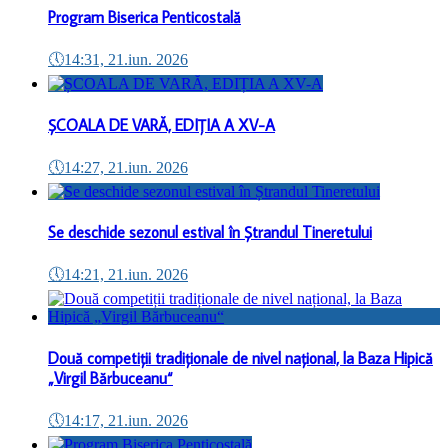
Program Biserica Penticostală
🕔
14:31, 21.iun. 2026
ȘCOALA DE VARĂ, EDIȚIA A XV-A
🕔
14:27, 21.iun. 2026
Se deschide sezonul estival în Ștrandul Tineretului
🕔
14:21, 21.iun. 2026
Două competiții tradiționale de nivel național, la Baza Hipică
„Virgil Bărbuceanu“
🕔
14:17, 21.iun. 2026