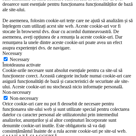
deoarece sunt esențiale pentru funcționarea funcționalităților de bază
ale site-ului.
De asemenea, folosim cookie-uri terțe care ne ajută să analizăm și să
înțelegem cum utilizați acest site web. Aceste cookie-uri vor fi
stocate în browserul dvs. doar cu acordul dumneavoastră. De
asemenea, aveți opțiunea de a renunța la aceste cookie-uri. Dar
renunțarea la unele dintre aceste cookie-uri poate avea un efect
asupra experienței dvs. de navigare.
Necessary
Necessary
Întotdeauna activate
Cookie-urile necesare sunt absolut esențiale pentru ca site-ul să
funcționeze corect. Această categorie include numai cookie-uri care
asigură funcționalități de bază și caracteristici de securitate ale site-
ului. Aceste cookie-uri nu stochează nicio informație personală.
Non-necessary
Non-necessary
Orice cookie-uri care nu pot fi deosebit de necesare pentru
funcționarea site-ului web și sunt utilizate special pentru colectarea
datelor cu caracter personal ale utilizatorului prin intermediul
analizelor, anunțurilor și al altor conținuturi încorporate sunt
denumite cookie-uri inutile. Este obligatoriu să va dați
consimțământul înainte de a rula aceste cookie-uri pe site-ul web.