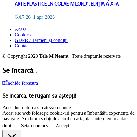
ARTE PLASTICE „NICOLAE MILORD”, EDIŢIA A X-A
🕔
17:26, 1.apr. 2026
Acasă
Cookies
GDPR / Termeni și condiții
Contact
© Copyright 2023
Tele M Neamt
| Toate drepturile rezervate
Se încarcă...
❎
Închide fereastra
Se încarcă, te rugăm să aștepți!
Acest lucru durează câteva secunde
Acest site web folosește cookie-uri pentru a îmbunătăți experiența de
navigare. Ne dorim să fiți de acord cu asta, dar puteți renunța dacă
doriți.
Setări cookies
Accept