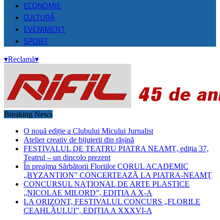
ECONOMIE
CULTURĂ
EVENIMENT
SPORT
▾
Reclamă
▾
Breaking News
O nouă ediție a Clubului Micului Jurnalist
Atelier creativ de bijuterii din rășină
FESTIVALUL DE TEATRU PIATRA NEAMȚ, ediția 37,
Teatrul – un dincolo prezent
În preajma Sărbătorii Floriilor CORUL ACADEMIC
„BYZANTION” CONCERTEAZĂ LA PIATRA-NEAMȚ
CONCURSUL NAŢIONAL DE ARTE PLASTICE
„NICOLAE MILORD”, EDIŢIA A X-A
LA ORIZONT, FESTIVALUL CONCURS „FLORILE
CEAHLĂULUI”, EDIȚIA A XXXVI-A