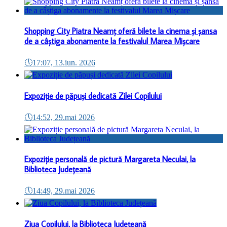
Shopping City Piatra Neamț oferă bilete la cinema și șansa
de a câștiga abonamente la festivalul Marea Mișcare
🕔
17:07, 13.iun. 2026
Expoziție de păpuși dedicată Zilei Copilului
🕔
14:52, 29.mai 2026
Expoziție personală de pictură Margareta Neculai, la
Biblioteca Județeană
🕔
14:49, 29.mai 2026
Ziua Copilului, la Biblioteca Județeană