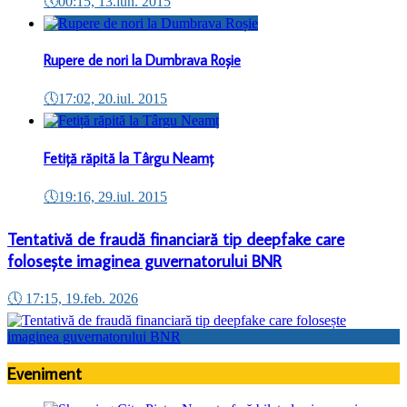
🕔
00:15, 13.iun. 2015
Rupere de nori la Dumbrava Roșie
🕔
17:02, 20.iul. 2015
Fetiță răpită la Târgu Neamț
🕔
19:16, 29.iul. 2015
Tentativă de fraudă financiară tip deepfake care
folosește imaginea guvernatorului BNR
🕔
17:15, 19.feb. 2026
Eveniment