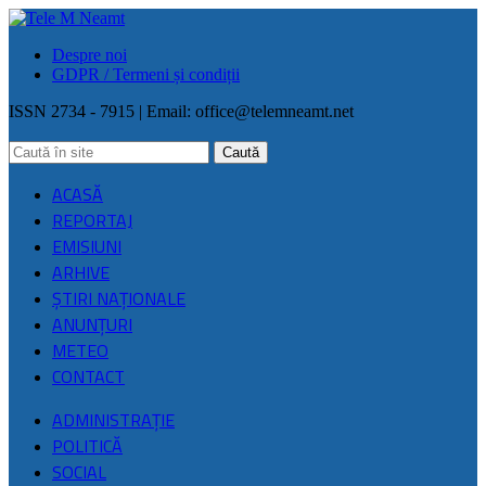
Despre noi
GDPR / Termeni și condiții
ISSN 2734 - 7915 | Email:
office@telemneamt.net
ACASĂ
REPORTAJ
EMISIUNI
ARHIVE
ŞTIRI NAŢIONALE
ANUNȚURI
METEO
CONTACT
ADMINISTRAȚIE
POLITICĂ
SOCIAL