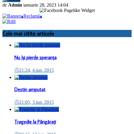
de
Admin
ianuarie 28, 2023 14:04
▴
Reclamă
▴
Cele mai citite articole
Nu își pierde speranța
🕔
21:24, 4.iun. 2015
Destin amputat
🕔
21:05, 3.iun. 2015
Tragedie la Pângărați